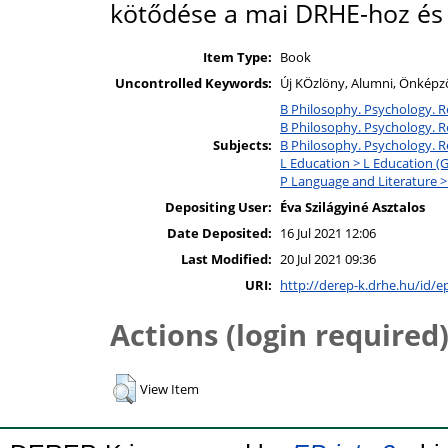
kötődése a mai DRHE-hoz és 
Item Type:
Book
Uncontrolled Keywords:
Új KÖzlöny, Alumni, Önképz
B Philosophy. Psychology. Re
B Philosophy. Psychology. Re
Subjects:
B Philosophy. Psychology. Re
L Education > L Education (G
P Language and Literature >
Depositing User:
Éva Szilágyiné Asztalos
Date Deposited:
16 Jul 2021 12:06
Last Modified:
20 Jul 2021 09:36
URI:
http://derep-k.drhe.hu/id/e
Actions (login required
View Item