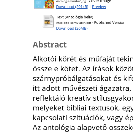
- Cover Image
Antologia-borito2.jpg
Download (291kB)
|
Preview
Text (Antológia belív)
- Published Version
Antologia-konyv-arch.pdf
Download (26MB)
Abstract
Alkotói körét és műfaját teki
össze e kötet. Az írások közö
szárnypróbálgatásokat és ki
itt adott művészeti ágazatra,
reflektáló kreatív stílusgyako
melyeket bibliai textusok, eg
kapcsolati szituációk, vagy ép
Az antológia alapvető össze