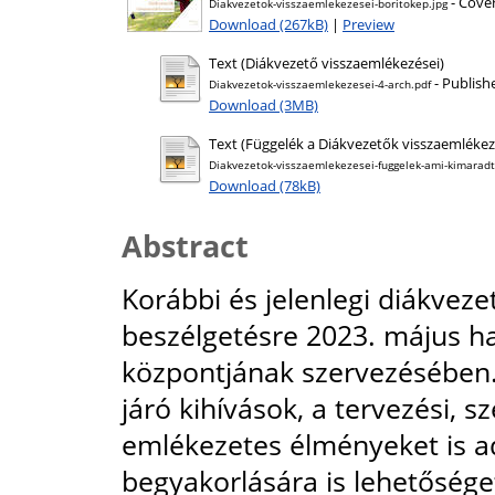
- Cove
Diakvezetok-visszaemlekezesei-boritokep.jpg
Download (267kB)
|
Preview
Text (Diákvezető visszaemlékezései)
- Publish
Diakvezetok-visszaemlekezesei-4-arch.pdf
Download (3MB)
Text (Függelék a Diákvezetők visszaemlékez
Diakvezetok-visszaemlekezesei-fuggelek-ami-kimaradt
Download (78kB)
Abstract
Korábbi és jelenlegi diákveze
beszélgetésre 2023. május h
központjának szervezésében. A
járó kihívások, a tervezési, 
emlékezetes élményeket is ad
begyakorlására is lehetősége