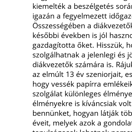
kiemelték a beszélgetés sor
igazán a fegyelmezett időga
Összességében a diákvezetők 
későbbi években is jól haszn
gazdagította őket. Hisszük, 
szolgálhatnak a jelenlegi és 
diákvezetők számára is. Ráju
az elmúlt 13 év szeniorjait, e
hogy vessék papírra emlékeik
szolgálat különleges élménye
élményekre is kíváncsiak vol
bennünket, hogyan látják töb
éveit, melyek azok a gondola