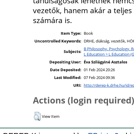
tanulságosak lehetnek nemcsa
vezetők, hanem akár a teljes
számára is.
Item Type:
Book
Uncontrolled Keywords:
DRHE, diákság, vezetők, HÖK
B Philosophy. Psychology. Re
Subjects:
L Education > L Education (G
Depositing User:
Éva Szilágyiné Asztalos
Date Deposited:
01 Feb 2024 20:26
Last Modified:
07 Feb 2024 09:36
URI:
http://derep-k.drhe.hu/id/e
Actions (login required
View Item