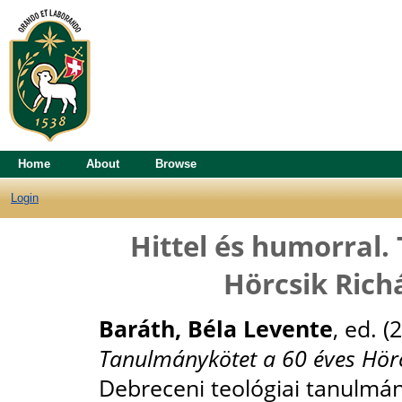
Home
About
Browse
Login
Hittel és humorral.
Hörcsik Rich
Baráth, Béla Levente
, ed. 
Tanulmánykötet a 60 éves Hörc
Debreceni teológiai tanulmán