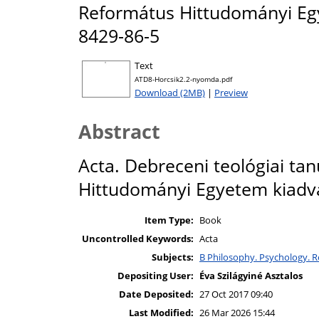
Református Hittudományi Eg
8429-86-5
Text
ATD8-Horcsik2.2-nyomda.pdf
Download (2MB)
|
Preview
Abstract
Acta. Debreceni teológiai t
Hittudományi Egyetem kiadvá
Item Type:
Book
Uncontrolled Keywords:
Acta
Subjects:
B Philosophy. Psychology. Re
Depositing User:
Éva Szilágyiné Asztalos
Date Deposited:
27 Oct 2017 09:40
Last Modified:
26 Mar 2026 15:44