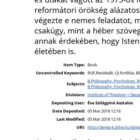
reformátori örökség alázato
végezte e nemes feladatot, mi
csakúgy, mint a héber szöve
annak érdekében, hogy Isten
életében is.
Item Type:
Book
Uncontrolled Keywords:
RUF,Revideált, Új fordítás, B
B Philosophy. Psychology. Re
Subjects:
B Philosophy. Psychology. Re
Divisions:
Institute of Theology > Dep
Depositing User:
Éva Szilágyiné Asztalos
Date Deposited:
05 Mar 2018 12:16
Last Modified:
05 Mar 2018 12:16
URI:
http://derep-k.drhe.hu/id/e