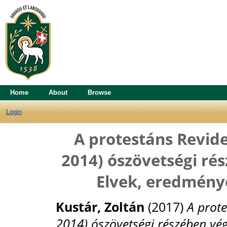
Home
About
Browse
Login
A protestáns Revide
2014) ószövetségi ré
Elvek, eredménye
Kustár, Zoltán
(2017)
A prote
2014) ószövetségi részében vé