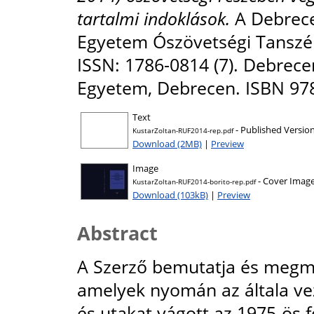
tartalmi indoklások.
A Debrece
Egyetem Ószövetségi Tanszé
ISSN: 1786-0814 (7). Debrec
Egyetem, Debrecen. ISBN 97
Text
- Published Versio
KustarZoltan-RUF2014-rep.pdf
Download (2MB)
|
Preview
Image
- Cover Imag
KustarZoltan-RUF2014-borito-rep.pdf
Download (103kB)
|
Preview
Abstract
A Szerző bemutatja és megm
amelyek nyomán az általa ve
és utakat vágott az 1975-ös f