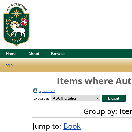
Home
About
Browse
Login
Items where Auth
Up a level
Export as
Group by:
Ite
Jump to:
Book