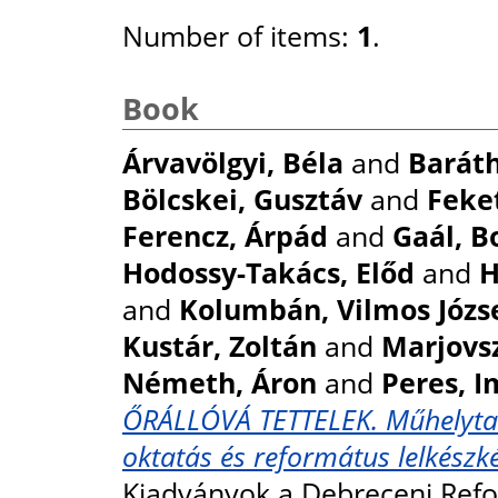
Number of items:
1
.
Book
Árvavölgyi, Béla
and
Baráth
Bölcskei, Gusztáv
and
Feke
Ferencz, Árpád
and
Gaál, B
Hodossy-Takács, Előd
and
H
and
Kolumbán, Vilmos Józs
Kustár, Zoltán
and
Marjovsz
Németh, Áron
and
Peres, I
ŐRÁLLÓVÁ TETTELEK. Műhelytan
oktatás és református lelkészk
Kiadványok a Debreceni Refo