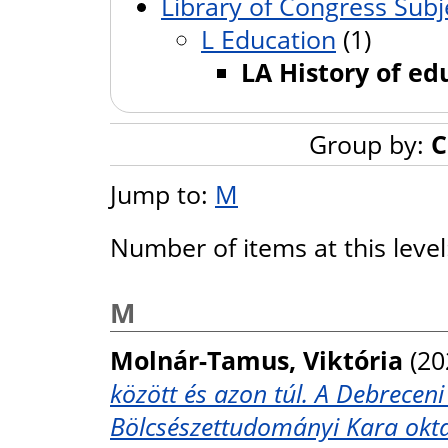
Library of Congress Subj
L Education
(1)
LA History of ed
Group by:
C
Jump to:
M
Number of items at this leve
M
Molnár-Tamus, Viktória
(20
között és azon túl. A Debrec
Bölcsészettudományi Kara okta